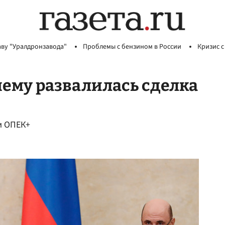
аву "Уралдронзавода"
Проблемы с бензином в России
Кризис с
чему развалилась сделка
и ОПЕК+