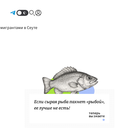
Авторизоваться
 мигрантами в Сеуте
Если сырая рыба пахнет «рыбой»,
ее лучше не есть!