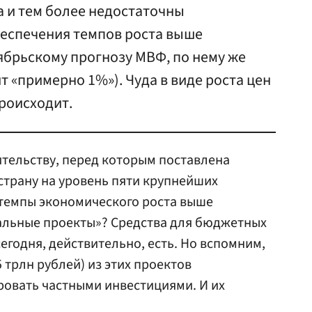
а и тем более недостаточны
беспечения темпов роста выше
ябрьскому прогнозу МВФ, по нему же
т «примерно 1%»). Чуда в виде роста цен
роисходит.
ительству, перед которым поставлена
страну на уровень пяти крупнейших
 темпы экономического роста выше
альные проекты»? Средства для бюджетных
егодня, действительно, есть. Но вспомним,
5 трлн рублей) из этих проектов
овать частными инвестициями. И их