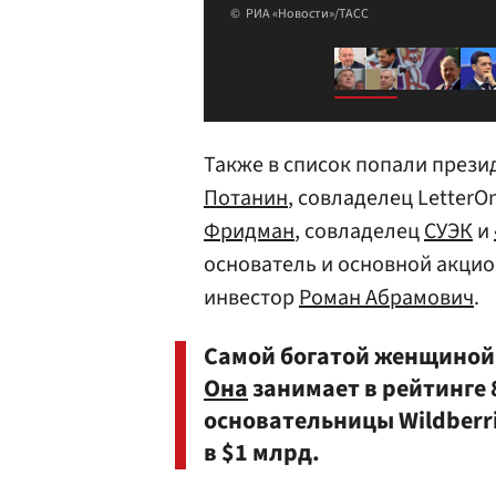
РИА «Новости»/ТАСС
Также в список попали прези
Потанин
, совладелец LetterO
Фридман
, совладелец
СУЭК
и
основатель и основной акцио
инвестор
Роман Абрамович
.
Самой богатой женщиной 
Она
занимает в рейтинге 8
основательницы Wildberr
в $1 млрд.