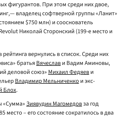
вых фигурантов. При этом среди них двое,
йтинг,— владелец софтверной группы «Ланит»
остоянием $750 млн) и сооснователь
evolut Николай Сторонский (199-е место и
 рейтинга вернулись в список. Среди них
виса» братья
Вячеслав
и Вадим Аминовы,
кий деловой союз»
Михаил Федяев
и
тельер
Владимир Мельниченко
и экс-
й Блох
.
ы «Сумма»
Зиявудин Магомедов
за год
185 место – его состояние сократилось в два