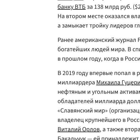
банку ВТБ
за 138 млрд руб. ($
На втором месте оказался вл
а замыкает тройку лидеров 
Ранее американский журнал F
богатейших людей мира. В сп
в прошлом году, когда в Рос
В 2019 году впервые попал в
миллиардера
Михаила Гуцер
нефтяным и угольным активам
обладателей миллиарда долл
«Славянский мир» (организац
владелец крупнейшего в Рос
Виталий Орлов
, а также вто
Бакальчук — ей принадлежит 