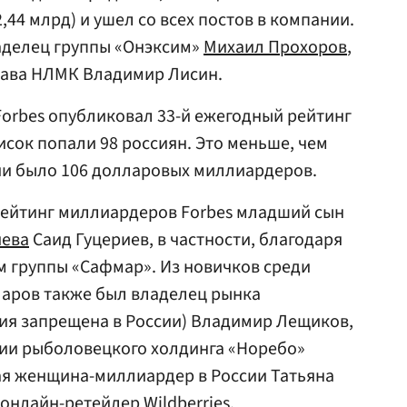
2,44 млрд) и ушел со всех постов в компании.
аделец группы «Онэксим»
Михаил Прохоров
,
глава НЛМК Владимир Лисин.
orbes опубликовал 33-й ежегодный рейтинг
исок попали 98 россиян. Это меньше, чем
сии было 106 долларовых миллиардеров.
 рейтинг миллиардеров Forbes младший сын
иева
Саид Гуцериев, в частности, благодаря
 группы «Сафмар». Из новичков среди
аров также был владелец рынка
ия запрещена в России) Владимир Лещиков,
сии рыболовецкого холдинга «Норебо»
рая женщина-миллиардер в России Татьяна
онлайн-ретейлер Wildberries.