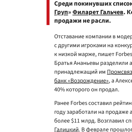
Среди покинувших список,
Груп
»
Филарет Гальчев
. 
продажи не расли.
Отставание компании в моде
с другими игроками на конк
к низкой марже, пишет Forbes
Братья Ананьевы разделили ак
принадлежащий им
Промсвяз
банк «Возрождение»
, а Алек
40% которого он продал.
Ранее Forbes составил рейти
году заработали на продаже 
более $11 млрд. Возглавил с
Галицкий
. В феврале прошлог