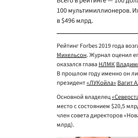
Всего в рейтинге — 100 до
100 мультимиллионеров. И
в $496 млрд.
Рейтинг Forbes 2019 года во
Михельсон
. Журнал оценил ег
оказался глава
НЛМК
Владим
В прошлом году именно он ли
президент
«ЛУКойла»
Вагит 
Основной владелец
«Северст
место с состоянием $20,5 мл
член совета директоров «Нов
млрд).