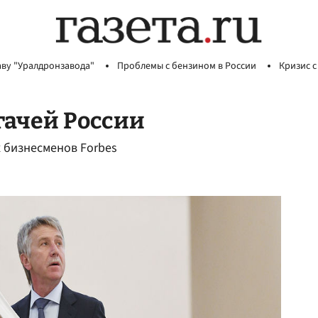
аву "Уралдронзавода"
Проблемы с бензином в России
Кризис с
гачей России
х бизнесменов Forbes