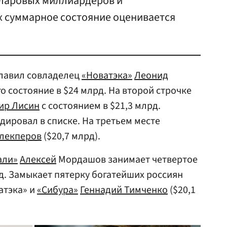
лларовых миллиардеров и
х суммарное состояние оценивается
зглавил совладелец
«Новатэка»
Леонид
о состояние в $24 млрд. На второй строчке
ир Лисин
с состоянием в $21,3 млрд.
дировал в списке. На третьем месте
Алекперов
($20,7 млрд).
али»
Алексей
Мордашов занимает четвертое
рд. Замыкает пятерку богатейших россиян
атэка» и
«Сибура»
Геннадий Тимченко
($20,1