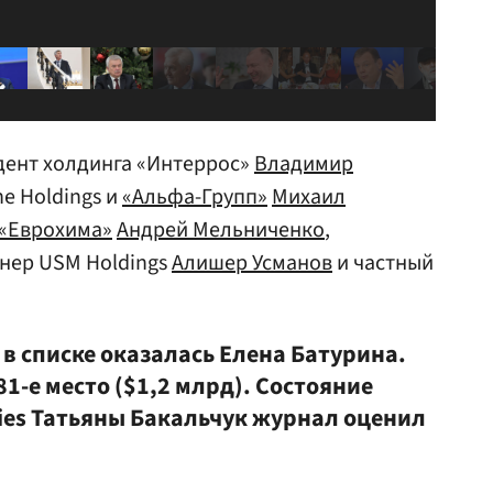
дент холдинга «Интеррос»
Владимир
ne Holdings и
«Альфа-Групп»
Михаил
«Еврохима»
Андрей Мельниченко
,
нер USM Holdings
Алишер Усманов
и частный
в списке оказалась Елена Батурина.
1-е место ($1,2 млрд). Состояние
ies Татьяны Бакальчук журнал оценил