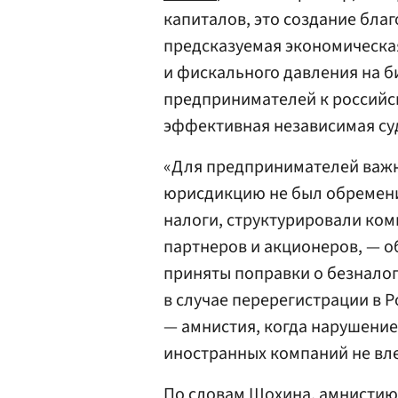
капиталов, это создание бла
предсказуемая экономическа
и фискального давления на б
предпринимателей к российс
эффективная независимая су
«Для предпринимателей важн
юрисдикцию не был обремени
налоги, структурировали ком
партнеров и акционеров, — о
приняты поправки о безнало
в случае перерегистрации в 
— амнистия, когда нарушени
иностранных компаний не вле
По словам Шохина, амнистию