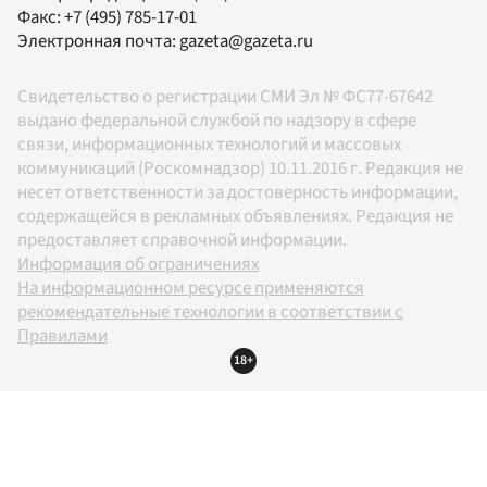
Факс:
+7 (495) 785-17-01
Электронная почта:
gazeta@gazeta.ru
Свидетельство о регистрации СМИ Эл № ФС77-67642
выдано федеральной службой по надзору в сфере
связи, информационных технологий и массовых
коммуникаций (Роскомнадзор) 10.11.2016 г. Редакция не
несет ответственности за достоверность информации,
содержащейся в рекламных объявлениях. Редакция не
предоставляет справочной информации.
Информация об ограничениях
На информационном ресурсе применяются
рекомендательные технологии в соответствии с
Правилами
18+