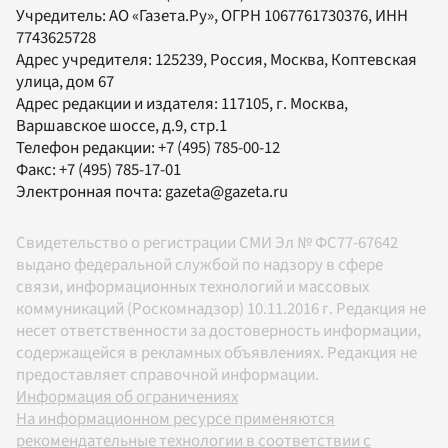
Учредитель:
АО «Газета.Ру»
, ОГРН 1067761730376, ИНН
7743625728
Адрес учредителя: 125239, Россия, Москва, Коптевская
улица, дом 67
Адрес редакции и издателя:
117105
, г.
Москва
,
Варшавское шоссе, д.9, стр.1
Телефон редакции:
+7 (495) 785-00-12
Факс:
+7 (495) 785-17-01
Электронная почта:
gazeta@gazeta.ru
Свидетельство о регистрации СМИ Эл № ФС77-67642
выдано федеральной службой по надзору в сфере
связи, информационных технологий и массовых
коммуникаций (Роскомнадзор) 10.11.2016 г. Редакция не
несет ответственности за достоверность информации,
содержащейся в рекламных объявлениях. Редакция не
предоставляет справочной информации.
Информация об ограничениях
На информационном ресурсе применяются
рекомендательные технологии в соответствии с