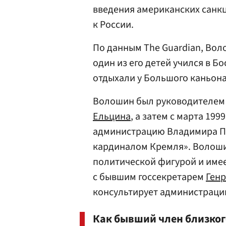
введения американских санк
к России.
По данным The Guardian, Воло
один из его детей учился в Бо
отдыхали у Большого каньона
Волошин был руководителем
Ельцина
, а затем с марта 199
администрацию Владимира Пут
кардиналом Кремля». Волошин
политической фигурой и имее
с бывшим госсекретарем
Ген
консультирует администрацию
Как бывший член близко