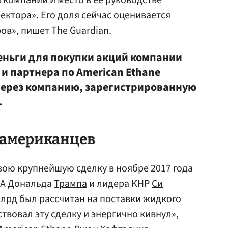
 компании и место в ее руководстве
ектора». Его доля сейчас оценивается
ов», пишет The Guardian.
еньги для покупки акций компании
 и партнера по American Ethane
ерез компанию, зарегистрированную
.
я американцев
вою крупнейшую сделку в ноябре 2017 года
ША Дональда
Трампа
и лидера КНР
Си
 млрд был рассчитан на поставки жидкого
ствовал эту сделку и энергично кивнул»,