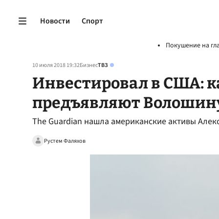
Новости
Спорт
Покушение на гл
10 июля 2018 19:32
Бизнес
ТВЗ
Инвестировал в США: к
предъявляют Волошин
The Guardian нашла американские активы Але
Рустем Фаляхов