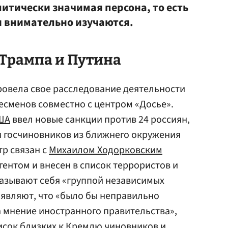
итически значимая персона, то есть
 внимательно изучаются.
 Трампа и Путина
провела свое расследование деятельности
есменов совместно с центром «Досье».
ША
ввел новые санкции против 24 россиян,
 госчиновников из ближнего окружения
тр связан с
Михаилом Ходорковским
гентом и внесен в список террористов и
 называют себя «группой независимых
аявляют, что «было бы неправильно
 мнение иностранного правительства»,
исок близких к Кремлю чиновников и