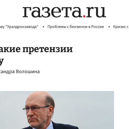
аву "Уралдронзавода"
Проблемы с бензином в России
Кризис с
акие претензии
у
ксандра Волошина