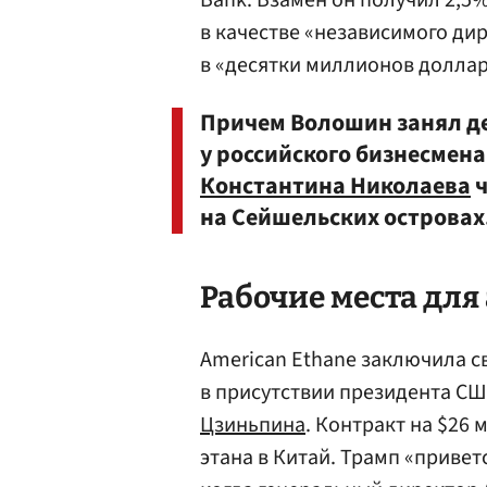
Bank. Взамен он получил 2,5%
в качестве «независимого дир
в «десятки миллионов доллар
Причем Волошин занял д
у российского бизнесмена
Константина Николаева
ч
на Сейшельских островах
Рабочие места дл
American Ethane заключила с
в присутствии президента С
Цзиньпина
. Контракт на $26
этана в Китай. Трамп «привет