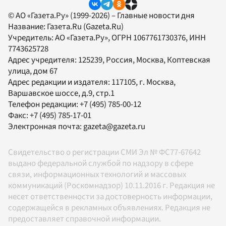
© АО «Газета.Ру» (1999-2026) – Главные новости дня
Название:
Газета.Ru
(Gazeta.Ru)
Учредитель:
АО «Газета.Ру»
, ОГРН 1067761730376, ИНН
7743625728
Адрес учредителя: 125239, Россия, Москва, Коптевская
улица, дом 67
Адрес редакции и издателя:
117105
, г.
Москва
,
Варшавское шоссе, д.9, стр.1
Телефон редакции:
+7 (495) 785-00-12
Факс:
+7 (495) 785-17-01
Электронная почта:
gazeta@gazeta.ru
Свидетельство о регистрации СМИ Эл № ФС77-67642
выдано федеральной службой по надзору в сфере
связи, информационных технологий и массовых
коммуникаций (Роскомнадзор) 10.11.2016 г. Редакция не
несет ответственности за достоверность информации,
содержащейся в рекламных объявлениях. Редакция не
предоставляет справочной информации.