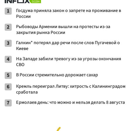
1
Госдума приняла закон о запрете на проживание в
России
2
Рыбоводы Армении вышли на протесты из-за
закрытия рынка России
3
Галкин* потерял дар речи после слов Пугачевой о
Киеве
4
На Западе забили тревогу из-за угрозы окончания
СВО
5
В России стремительно дорожает сахар
6
Кремль переиграл Литву: хитрость с Калининградом
сработала
7
Ермолаев день: что можно и нельзя делать 8 августа