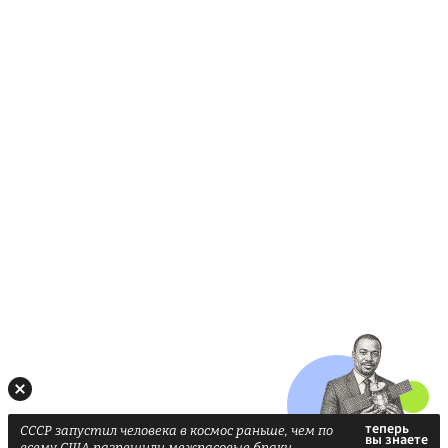
СССР запустил человека в космос раньше, чем по
всему США разрешили межрасовые браки