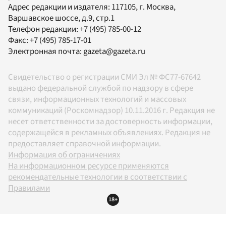
Адрес редакции и издателя:
117105
, г.
Москва
,
Варшавское шоссе, д.9, стр.1
Телефон редакции:
+7 (495) 785-00-12
Факс:
+7 (495) 785-17-01
Электронная почта:
gazeta@gazeta.ru
Свидетельство о регистрации СМИ Эл № ФС77-67642
выдано федеральной службой по надзору в сфере
связи, информационных технологий и массовых
коммуникаций (Роскомнадзор) 10.11.2016 г. Редакция не
несет ответственности за достоверность информации,
содержащейся в рекламных объявлениях. Редакция не
предоставляет справочной информации.
Информация об ограничениях
На информационном ресурсе применяются
рекомендательные технологии в соответствии с
Правилами
18+