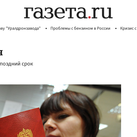
аву "Уралдронзавода"
Проблемы с бензином в России
Кризис с
я
 поздний срок