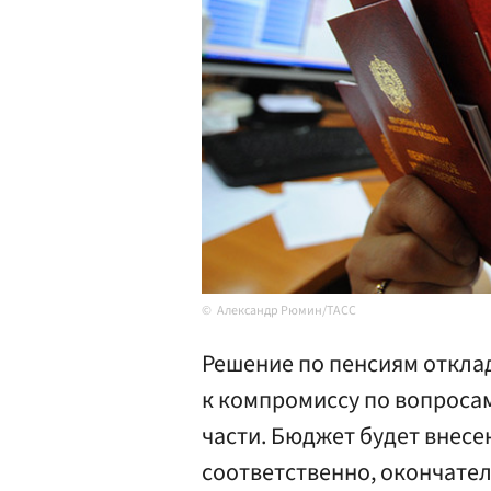
Александр Рюмин/ТАСС
Решение по пенсиям откла
к компромиссу по вопроса
части. Бюджет будет внесен
соответственно, окончател