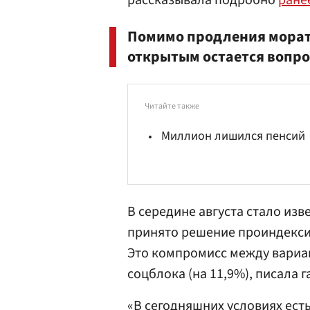
рассказывала подробно
ране
Помимо продления морат
открытым остается вопро
Читайте также
Миллион лишился пенсий
В середине августа стало изв
принято решение проиндексир
Это компромисс между вариа
соцблока (на 11,9%), писала
г
«В сегодняшних условиях ест