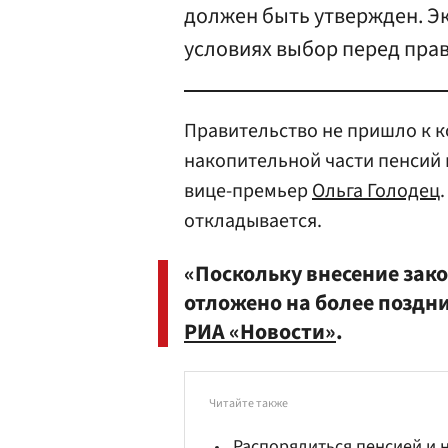
должен быть утвержден. Э
условиях выбор перед пра
Правительство не пришло к 
накопительной части пенсий 
вице-премьер
Ольга Голодец
откладывается.
«Поскольку внесение зак
отложено на более поздн
РИА «Новости»
.
Читайте также
Распорядиться пенсией и 