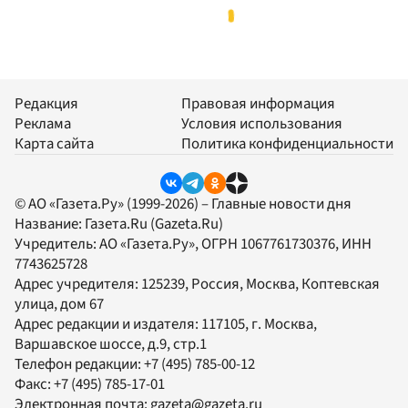
Редакция
Правовая информация
Реклама
Условия использования
Карта сайта
Политика конфиденциальности
© АО «Газета.Ру» (1999-2026) – Главные новости дня
Название:
Газета.Ru
(Gazeta.Ru)
Учредитель:
АО «Газета.Ру»
, ОГРН 1067761730376, ИНН
7743625728
Адрес учредителя: 125239, Россия, Москва, Коптевская
улица, дом 67
Адрес редакции и издателя:
117105
, г.
Москва
,
Варшавское шоссе, д.9, стр.1
Телефон редакции:
+7 (495) 785-00-12
Факс:
+7 (495) 785-17-01
Электронная почта:
gazeta@gazeta.ru