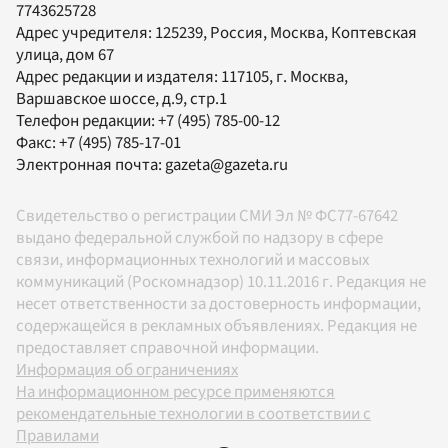
7743625728
Адрес учредителя: 125239, Россия, Москва, Коптевская
улица, дом 67
Адрес редакции и издателя:
117105
, г.
Москва
,
Варшавское шоссе, д.9, стр.1
Телефон редакции:
+7 (495) 785-00-12
Факс:
+7 (495) 785-17-01
Электронная почта:
gazeta@gazeta.ru
Свидетельство о регистрации СМИ Эл № ФС77-67642
выдано федеральной службой по надзору в сфере
связи, информационных технологий и массовых
коммуникаций (Роскомнадзор) 10.11.2016 г. Редакция не
несет ответственности за достоверность информации,
содержащейся в рекламных объявлениях. Редакция не
предоставляет справочной информации.
Информация об ограничениях
На информационном ресурсе применяются
рекомендательные технологии в соответствии с
Правилами