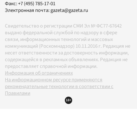
Факс:
+7 (495) 785-17-01
Электронная почта:
gazeta@gazeta.ru
Свидетельство о регистрации СМИ Эл № ФС77-67642
выдано федеральной службой по надзору в сфере
связи, информационных технологий и массовых
коммуникаций (Роскомнадзор) 10.11.2016 г. Редакция не
несет ответственности за достоверность информации,
содержащейся в рекламных объявлениях. Редакция не
предоставляет справочной информации.
Информация об ограничениях
На информационном ресурсе применяются
рекомендательные технологии в соответствии с
Правилами
18+