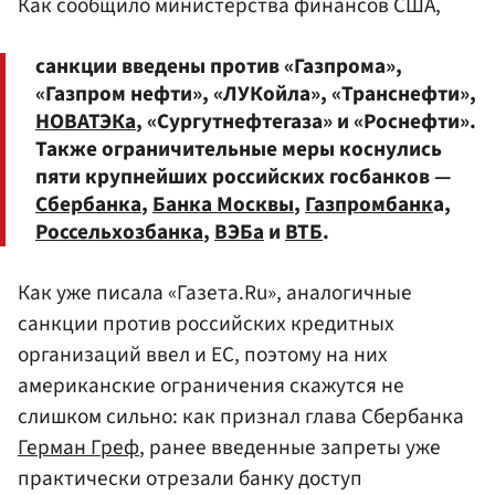
Как сообщило министерства финансов США,
санкции введены против «Газпрома»,
«Газпром нефти», «ЛУКойла», «Транснефти»,
НОВАТЭКа
, «Сургутнефтегаза» и «Роснефти».
Также ограничительные меры коснулись
пяти крупнейших российских госбанков —
Сбербанка
,
Банка Москвы
,
Газпромбанк
а,
Россельхозбанка
,
ВЭБа
и
ВТБ
.
Как уже писала «Газета.Ru», аналогичные
санкции против российских кредитных
организаций ввел и ЕС, поэтому на них
американские ограничения скажутся не
слишком сильно: как признал глава Сбербанка
Герман Греф
, ранее введенные запреты уже
практически отрезали банку доступ