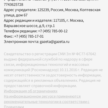
7743625728
Адрес учредителя: 125239, Россия, Москва, Коптевская
улица, дом 67
Адрес редакции и издателя:
117105
, г.
Москва
,
Варшавское шоссе, д.9, стр.1
Телефон редакции:
+7 (495) 785-00-12
Факс:
+7 (495) 785-17-01
Электронная почта:
gazeta@gazeta.ru
Свидетельство о регистрации СМИ Эл № ФС77-67642
выдано федеральной службой по надзору в сфере
связи, информационных технологий и массовых
коммуникаций (Роскомнадзор) 10.11.2016 г. Редакция не
несет ответственности за достоверность информации,
содержащейся в рекламных объявлениях. Редакция не
предоставляет справочной информации.
Информация об ограничениях
На информационном ресурсе применяются
рекомендательные технологии в соответствии с
Правилами