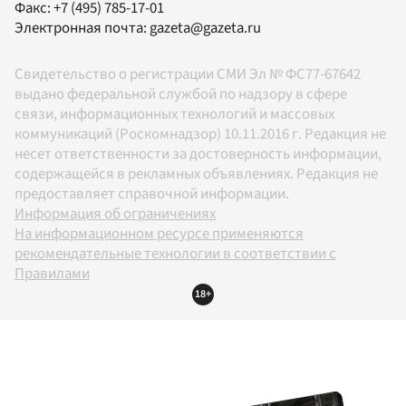
Факс:
+7 (495) 785-17-01
Электронная почта:
gazeta@gazeta.ru
Свидетельство о регистрации СМИ Эл № ФС77-67642
выдано федеральной службой по надзору в сфере
связи, информационных технологий и массовых
коммуникаций (Роскомнадзор) 10.11.2016 г. Редакция не
несет ответственности за достоверность информации,
содержащейся в рекламных объявлениях. Редакция не
предоставляет справочной информации.
Информация об ограничениях
На информационном ресурсе применяются
рекомендательные технологии в соответствии с
Правилами
18+