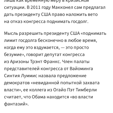
лишь как временную меру в кризисной
ситуации. В 2011 году Макконел сам предлагал
дать президенту США право наложить вето
на отказ конгресса поднимать госдолг.
Мысль разрешить президенту США «поднимать
лимит госдолга бесконечно в любое время,
когда ему это вздумается, — это просто
безумие», говорит депутат конгресса
из Аризоны Трэнт Франкс. Член палаты
представителей конгресса от Вайоминга
Синтия Луммис назвала предложение
демократов «невиданной попыткой захвата
власти», ее коллега из Огайо Пэт Тимберли
считает, что Обама находится «во власти
фантазий».