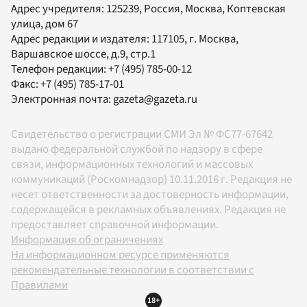
Адрес учредителя: 125239, Россия, Москва, Коптевская
улица, дом 67
Адрес редакции и издателя:
117105
, г.
Москва
,
Варшавское шоссе, д.9, стр.1
Телефон редакции:
+7 (495) 785-00-12
Факс:
+7 (495) 785-17-01
Электронная почта:
gazeta@gazeta.ru
Свидетельство о регистрации СМИ Эл № ФС77-67642
выдано федеральной службой по надзору в сфере
связи, информационных технологий и массовых
коммуникаций (Роскомнадзор) 10.11.2016 г. Редакция не
несет ответственности за достоверность информации,
содержащейся в рекламных объявлениях. Редакция не
предоставляет справочной информации.
Информация об ограничениях
На информационном ресурсе применяются
рекомендательные технологии в соответствии с
Правилами
18+