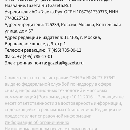
Название:
Газета.Ru
(Gazeta.Ru)
Учредитель:
АО «Газета.Ру»
, ОГРН 1067761730376, ИНН
7743625728
Адрес учредителя: 125239, Россия, Москва, Коптевская
улица, дом 67
Адрес редакции и издателя:
117105
, г.
Москва
,
Варшавское шоссе, д.9, стр.1
Телефон редакции:
+7 (495) 785-00-12
Факс:
+7 (495) 785-17-01
Электронная почта:
gazeta@gazeta.ru
Свидетельство о регистрации СМИ Эл № ФС77-67642
выдано федеральной службой по надзору в сфере
связи, информационных технологий и массовых
коммуникаций (Роскомнадзор) 10.11.2016 г. Редакция не
несет ответственности за достоверность информации,
содержащейся в рекламных объявлениях. Редакция не
предоставляет справочной информации.
Информация об ограничениях
На информационном ресурсе применяются