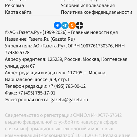
Реклама
Условия использования
Карта сайта
Политика конфиденциальности
© АО «Газета.Ру» (1999-2026) – Главные новости дня
Название:
Газета.Ru
(Gazeta.Ru)
Учредитель:
АО «Газета.Ру»
, ОГРН 1067761730376, ИНН
7743625728
Адрес учредителя: 125239, Россия, Москва, Коптевская
улица, дом 67
Адрес редакции и издателя:
117105
, г.
Москва
,
Варшавское шоссе, д.9, стр.1
Телефон редакции:
+7 (495) 785-00-12
Факс:
+7 (495) 785-17-01
Электронная почта:
gazeta@gazeta.ru
Свидетельство о регистрации СМИ Эл № ФС77-67642
выдано федеральной службой по надзору в сфере
связи, информационных технологий и массовых
коммуникаций (Роскомнадзор) 10.11.2016 г. Редакция не