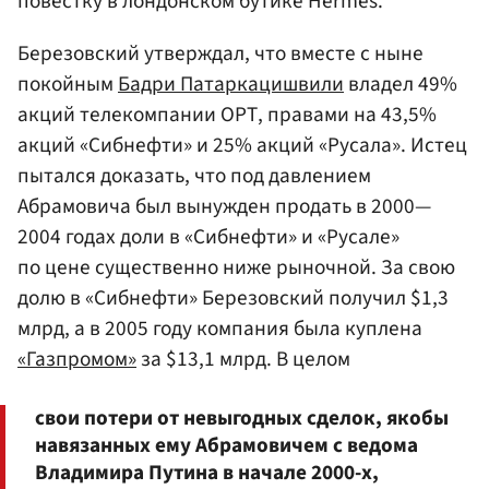
повестку в лондонском бутике Hermes.
Березовский утверждал, что вместе с ныне
покойным
Бадри Патаркацишвили
владел 49%
акций телекомпании ОРТ, правами на 43,5%
акций «Сибнефти» и 25% акций «Русала». Истец
пытался доказать, что под давлением
Абрамовича был вынужден продать в 2000—
2004 годах доли в «Сибнефти» и «Русале»
по цене существенно ниже рыночной. За свою
долю в «Сибнефти» Березовский получил $1,3
млрд, а в 2005 году компания была куплена
«Газпромом»
за $13,1 млрд. В целом
свои потери от невыгодных сделок, якобы
навязанных ему Абрамовичем с ведома
Владимира Путина в начале 2000-х,