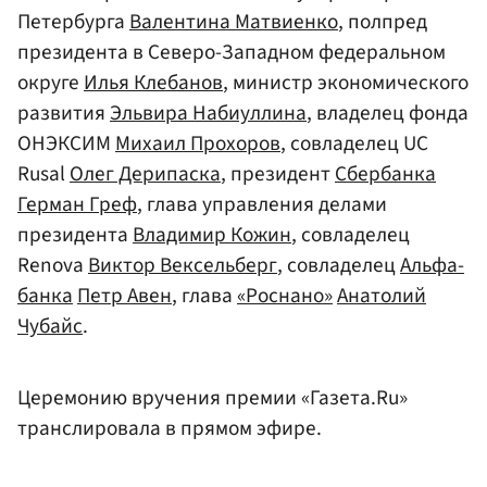
Петербурга
Валентина Матвиенко
, полпред
президента в Северо-Западном федеральном
округе
Илья Клебанов
, министр экономического
развития
Эльвира Набиуллина
, владелец фонда
ОНЭКСИМ
Михаил Прохоров
, совладелец UC
Rusal
Олег Дерипаска
, президент
Сбербанка
Герман Греф
, глава управления делами
президента
Владимир Кожин
, совладелец
Renova
Виктор Вексельберг
, совладелец
Альфа-
банка
Петр Авен
, глава
«Роснано»
Анатолий
Чубайс
.
Церемонию вручения премии «Газета.Ru»
транслировала в прямом эфире.