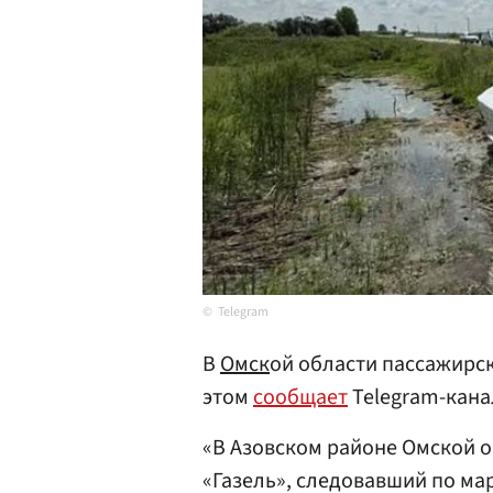
Telegram
В
Омск
ой области пассажирск
этом
сообщает
Telegram-кана
«В Азовском районе Омской о
«Газель», следовавший по ма