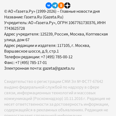
© АО «Газета.Ру» (1999-2026) – Главные новости дня
Название:
Газета.Ru
(Gazeta.Ru)
Учредитель:
АО «Газета.Ру»
, ОГРН 1067761730376, ИНН
7743625728
Адрес учредителя: 125239, Россия, Москва, Коптевская
улица, дом 67
Адрес редакции и издателя:
117105
, г.
Москва
,
Варшавское шоссе, д.9, стр.1
Телефон редакции:
+7 (495) 785-00-12
Факс:
+7 (495) 785-17-01
Электронная почта:
gazeta@gazeta.ru
Свидетельство о регистрации СМИ Эл № ФС77-67642
выдано федеральной службой по надзору в сфере
связи, информационных технологий и массовых
коммуникаций (Роскомнадзор) 10.11.2016 г. Редакция не
несет ответственности за достоверность информации,
содержащейся в рекламных объявлениях. Редакция не
предоставляет справочной информации.