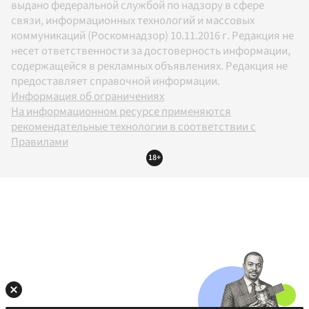
выдано федеральной службой по надзору в сфере
связи, информационных технологий и массовых
коммуникаций (Роскомнадзор) 10.11.2016 г. Редакция не
несет ответственности за достоверность информации,
содержащейся в рекламных объявлениях. Редакция не
предоставляет справочной информации.
Информация об ограничениях
На информационном ресурсе применяются
рекомендательные технологии в соответствии с
Правилами
18+