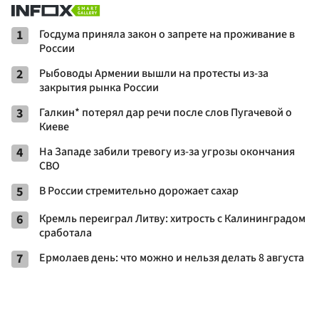
1
Госдума приняла закон о запрете на проживание в
России
2
Рыбоводы Армении вышли на протесты из-за
закрытия рынка России
3
Галкин* потерял дар речи после слов Пугачевой о
Киеве
4
На Западе забили тревогу из-за угрозы окончания
СВО
5
В России стремительно дорожает сахар
6
Кремль переиграл Литву: хитрость с Калининградом
сработала
7
Ермолаев день: что можно и нельзя делать 8 августа