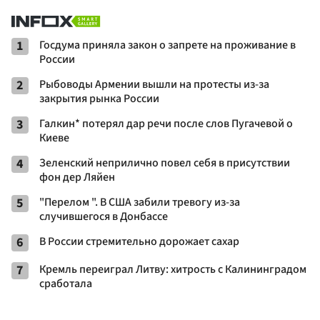
1
Госдума приняла закон о запрете на проживание в
России
2
Рыбоводы Армении вышли на протесты из-за
закрытия рынка России
3
Галкин* потерял дар речи после слов Пугачевой о
Киеве
4
Зеленский неприлично повел cебя в присутствии
фон дер Ляйен
5
"Перелом ". В США забили тревогу из-за
случившегося в Донбассе
6
В России стремительно дорожает сахар
7
Кремль переиграл Литву: хитрость с Калининградом
сработала