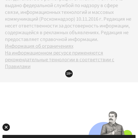
выдано федеральной службой по надзору в сфере
связи, информационных технологий и массовых
коммуникаций (Роскомнадзор) 10.11.2016 г. Редакция не
несет ответственности за достоверность информации,
содержащейся в рекламных объявлениях. Редакция не
предоставляет справочной информации.
Информация об ограничениях
На информационном ресурсе применяются
рекомендательные технологии в соответствии с
Правилами
18+