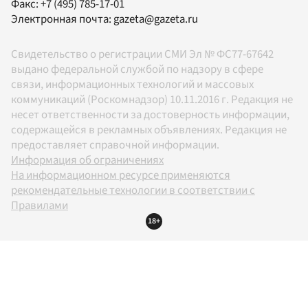
Факс:
+7 (495) 785-17-01
Электронная почта:
gazeta@gazeta.ru
Свидетельство о регистрации СМИ Эл № ФС77-67642
выдано федеральной службой по надзору в сфере
связи, информационных технологий и массовых
коммуникаций (Роскомнадзор) 10.11.2016 г. Редакция не
несет ответственности за достоверность информации,
содержащейся в рекламных объявлениях. Редакция не
предоставляет справочной информации.
Информация об ограничениях
На информационном ресурсе применяются
рекомендательные технологии в соответствии с
Правилами
18+