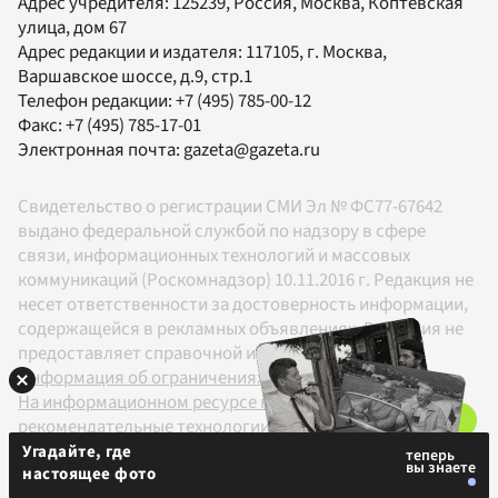
Адрес учредителя: 125239, Россия, Москва, Коптевская
улица, дом 67
Адрес редакции и издателя:
117105
, г.
Москва
,
Варшавское шоссе, д.9, стр.1
Телефон редакции:
+7 (495) 785-00-12
Факс:
+7 (495) 785-17-01
Электронная почта:
gazeta@gazeta.ru
Свидетельство о регистрации СМИ Эл № ФС77-67642
выдано федеральной службой по надзору в сфере
связи, информационных технологий и массовых
коммуникаций (Роскомнадзор) 10.11.2016 г. Редакция не
несет ответственности за достоверность информации,
содержащейся в рекламных объявлениях. Редакция не
предоставляет справочной информации.
Информация об ограничениях
На информационном ресурсе применяются
рекомендательные технологии в соответствии с
Правилами
Угадайте, где
настоящее фото
18+