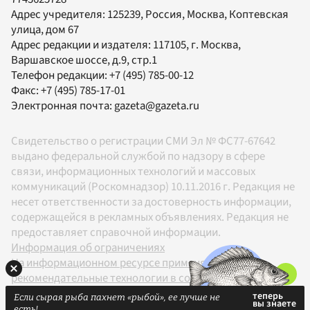
Адрес учредителя: 125239, Россия, Москва, Коптевская
улица, дом 67
Адрес редакции и издателя:
117105
, г.
Москва
,
Варшавское шоссе, д.9, стр.1
Телефон редакции:
+7 (495) 785-00-12
Факс:
+7 (495) 785-17-01
Электронная почта:
gazeta@gazeta.ru
Свидетельство о регистрации СМИ Эл № ФС77-67642
выдано федеральной службой по надзору в сфере
связи, информационных технологий и массовых
коммуникаций (Роскомнадзор) 10.11.2016 г. Редакция не
несет ответственности за достоверность информации,
содержащейся в рекламных объявлениях. Редакция не
предоставляет справочной информации.
Информация об ограничениях
На информационном ресурсе применяются
рекомендательные технологии в соответствии с
Правилами
Если сырая рыба пахнет «рыбой», ее лучше не
18+
есть!