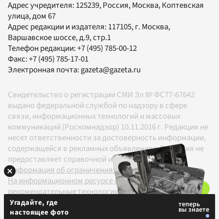
Адрес учредителя: 125239, Россия, Москва, Коптевская
улица, дом 67
Адрес редакции и издателя:
117105
, г.
Москва
,
Варшавское шоссе, д.9, стр.1
Телефон редакции:
+7 (495) 785-00-12
Факс:
+7 (495) 785-17-01
Электронная почта:
gazeta@gazeta.ru
Свидетельство о регистрации СМИ Эл № ФС77-67642
выдано федеральной службой по надзору в сфере
связи, информационных технологий и массовых
коммуникаций (Роскомнадзор) 10.11.2016 г. Редакция не
несет ответственности за достоверность информации,
содержащейся в рекламных объявлениях. Редакция не
предоставляет справочной информации.
Информация об ограничениях
На информационном ресурсе применяются
рекомендательные технологии в соответствии с
Правилами
Угадайте, где
настоящее фото
18+