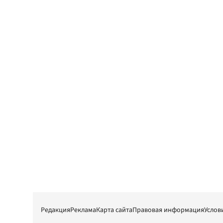
Редакция
Реклама
Карта сайта
Правовая информация
Услов