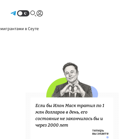
Авторизоваться
 мигрантами в Сеуте
Если бы Илон Маск тратил по 1
млн долларов в день, его
состояние не закончилось бы и
через 2000 лет