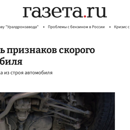
аву "Уралдронзавода"
Проблемы с бензином в России
Кризис с
ь признаков скорого
обиля
а из строя автомобиля