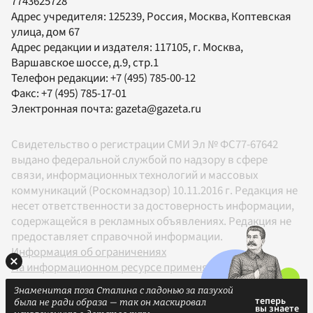
7743625728
Адрес учредителя: 125239, Россия, Москва, Коптевская
улица, дом 67
Адрес редакции и издателя:
117105
, г.
Москва
,
Варшавское шоссе, д.9, стр.1
Телефон редакции:
+7 (495) 785-00-12
Факс:
+7 (495) 785-17-01
Электронная почта:
gazeta@gazeta.ru
Свидетельство о регистрации СМИ Эл № ФС77-67642
выдано федеральной службой по надзору в сфере
связи, информационных технологий и массовых
коммуникаций (Роскомнадзор) 10.11.2016 г. Редакция не
несет ответственности за достоверность информации,
содержащейся в рекламных объявлениях. Редакция не
предоставляет справочной информации.
Информация об ограничениях
На информационном ресурсе применяются
рекомендательные технологии в соответствии с
Знаменитая поза Сталина с ладонью за пазухой
Правилами
была не ради образа — так он маскировал