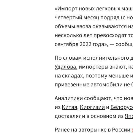
«Импорт новых легковых маш
четвертый месяц подряд (с но
объемы ввоза оказываются на
несколько лет превосходят т
сентября 2022 года», — сооб
По словам исполнительного д
Удалова
, импортеры знают, 
на складах, поэтому меньше и
привезенные автомобили не б
Аналитики сообщают, что но
из
Китая
,
Киргизии
и
Белорус
доставляли в основном из
Яп
Ранее на авторынке в России