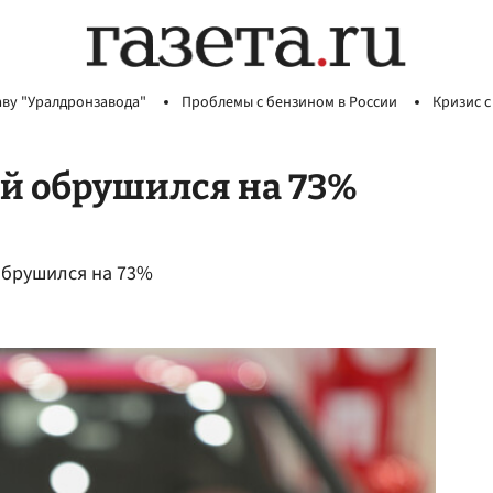
аву "Уралдронзавода"
Проблемы с бензином в России
Кризис с
й обрушился на 73%
 обрушился на 73%