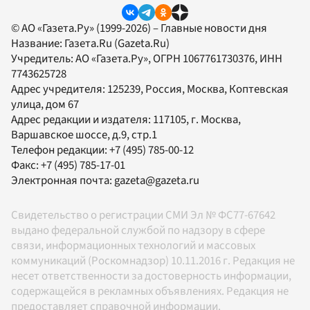
© АО «Газета.Ру» (1999-2026) – Главные новости дня
Название:
Газета.Ru
(Gazeta.Ru)
Учредитель:
АО «Газета.Ру»
, ОГРН 1067761730376, ИНН
7743625728
Адрес учредителя: 125239, Россия, Москва, Коптевская
улица, дом 67
Адрес редакции и издателя:
117105
, г.
Москва
,
Варшавское шоссе, д.9, стр.1
Телефон редакции:
+7 (495) 785-00-12
Факс:
+7 (495) 785-17-01
Электронная почта:
gazeta@gazeta.ru
Свидетельство о регистрации СМИ Эл № ФС77-67642
выдано федеральной службой по надзору в сфере
связи, информационных технологий и массовых
коммуникаций (Роскомнадзор) 10.11.2016 г. Редакция не
несет ответственности за достоверность информации,
содержащейся в рекламных объявлениях. Редакция не
предоставляет справочной информации.