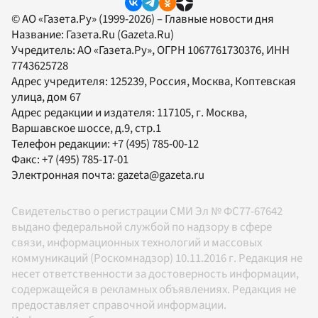
© АО «Газета.Ру» (1999-2026) – Главные новости дня
Название:
Газета.Ru
(Gazeta.Ru)
Учредитель:
АО «Газета.Ру»
, ОГРН 1067761730376, ИНН
7743625728
Адрес учредителя: 125239, Россия, Москва, Коптевская
улица, дом 67
Адрес редакции и издателя:
117105
, г.
Москва
,
Варшавское шоссе, д.9, стр.1
Телефон редакции:
+7 (495) 785-00-12
Факс:
+7 (495) 785-17-01
Электронная почта:
gazeta@gazeta.ru
Свидетельство о регистрации СМИ Эл № ФС77-67642
выдано федеральной службой по надзору в сфере
связи, информационных технологий и массовых
коммуникаций (Роскомнадзор) 10.11.2016 г. Редакция не
несет ответственности за достоверность информации,
содержащейся в рекламных объявлениях. Редакция не
предоставляет справочной информации.