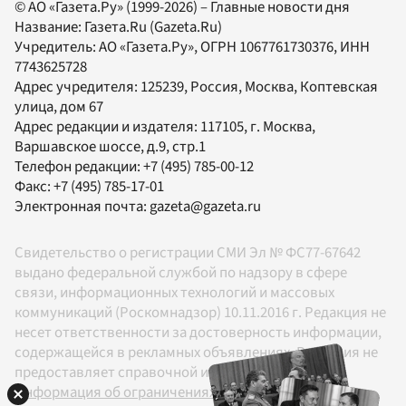
© АО «Газета.Ру» (1999-2026) – Главные новости дня
Название:
Газета.Ru
(Gazeta.Ru)
Учредитель:
АО «Газета.Ру»
, ОГРН 1067761730376, ИНН
7743625728
Адрес учредителя: 125239, Россия, Москва, Коптевская
улица, дом 67
Адрес редакции и издателя:
117105
, г.
Москва
,
Варшавское шоссе, д.9, стр.1
Телефон редакции:
+7 (495) 785-00-12
Факс:
+7 (495) 785-17-01
Электронная почта:
gazeta@gazeta.ru
Свидетельство о регистрации СМИ Эл № ФС77-67642
выдано федеральной службой по надзору в сфере
связи, информационных технологий и массовых
коммуникаций (Роскомнадзор) 10.11.2016 г. Редакция не
несет ответственности за достоверность информации,
содержащейся в рекламных объявлениях. Редакция не
предоставляет справочной информации.
Информация об ограничениях