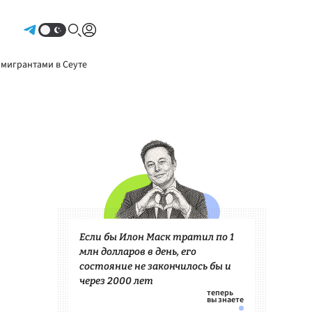
Авторизоваться
 мигрантами в Сеуте
Если бы Илон Маск тратил по 1
млн долларов в день, его
состояние не закончилось бы и
через 2000 лет