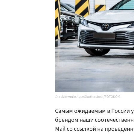
rebinworkshop/Shutterstock/FOTODOM
Самым ожидаемым в России 
брендом наши соотечественни
Mail со ссылкой на проведенн