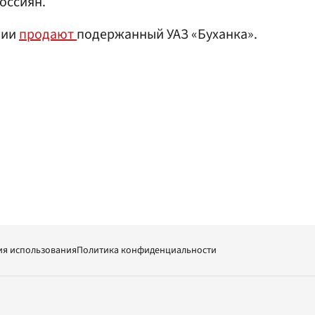
оссиян.
нии
продают
подержанный УАЗ «Буханка».
ия использования
Политика конфиденциальности