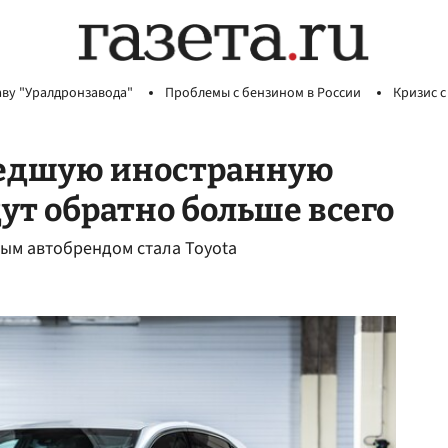
аву "Уралдронзавода"
Проблемы с бензином в России
Кризис с
шедшую иностранную
т обратно больше всего
ным автобрендом стала Toyota