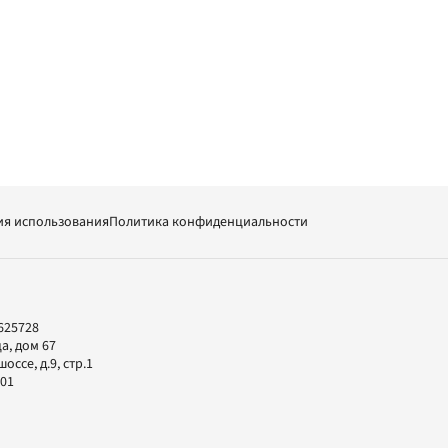
ия использования
Политика конфиденциальности
625728
а, дом 67
ссе, д.9, стр.1
-01