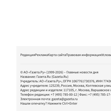
Редакция
Реклама
Карта сайта
Правовая информация
Услов
© АО «Газета.Ру» (1999-2026) – Главные новости дня
Название:
Газета.Ru
(Gazeta.Ru)
Учредитель:
АО «Газета.Ру»
, ОГРН 1067761730376, ИНН 7743
Адрес учредителя: 125239, Россия, Москва, Коптевская улиц
Адрес редакции и издателя:
117105
, г.
Москва
,
Варшавское шо
Телефон редакции:
+7 (495) 785-00-12
| Факс:
+7 (495) 785-17
Электронная почта:
gazeta@gazeta.ru
Нашли опечатку? Нажмите Ctrl+Enter