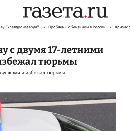
аву "Уралдронзавода"
Проблемы с бензином в России
Кризис с
у с двумя 17-летними
 избежал тюрьмы
девушками и избежал тюрьмы