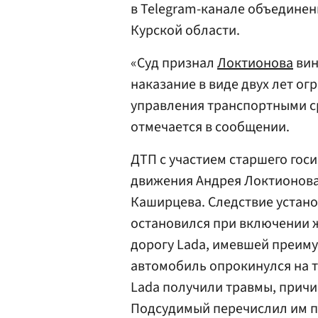
в Telegram-канале объедине
Курской области.
«Суд признал
Локтионова
вин
наказание в виде двух лет о
управления транспортными ср
отмечается в сообщении.
ДТП с участием старшего гос
движения Андрея Локтионова
Каширцева. Следствие установ
остановился при включении ж
дорогу Lada, имевшей преиму
автомобиль опрокинулся на т
Lada получили травмы, причи
Подсудимый перечислил им по 