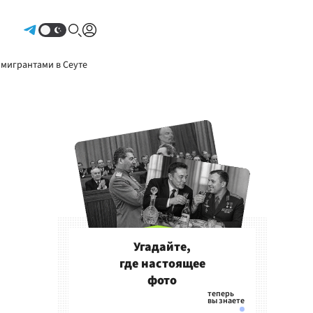
Авторизоваться
 мигрантами в Сеуте
Угадайте,
где настоящее
фото