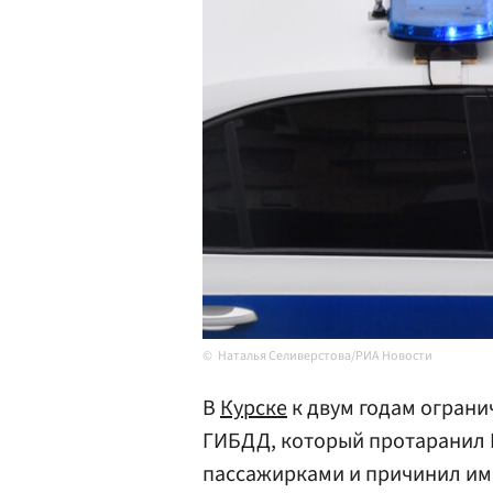
Наталья Селиверстова/РИА Новости
В
Курске
к двум годам ограни
ГИБДД, который протаранил 
пассажирками и причинил им