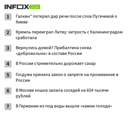
1
Галкин* потерял дар речи после слов Пугачевой о
Киеве
2
Кремль переиграл Литву: хитрость с Калининградом
сработала
3
Вернулись домой? Прибалтика снова
«добровольно» в составе России
4
В России стремительно дорожает сахар
5
Госдума приняла закон о запрете на проживание в
России
6
В Москве кошка залила соседей на 654 тысячи
рублей
7
В Германии из-под воды вышли «камни голода»