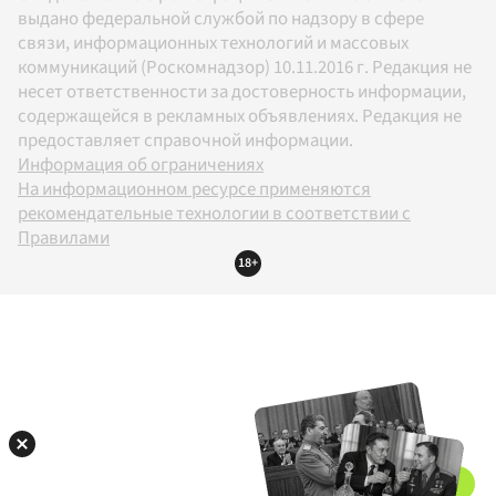
выдано федеральной службой по надзору в сфере
связи, информационных технологий и массовых
коммуникаций (Роскомнадзор) 10.11.2016 г. Редакция не
несет ответственности за достоверность информации,
содержащейся в рекламных объявлениях. Редакция не
предоставляет справочной информации.
Информация об ограничениях
На информационном ресурсе применяются
рекомендательные технологии в соответствии с
Правилами
18+