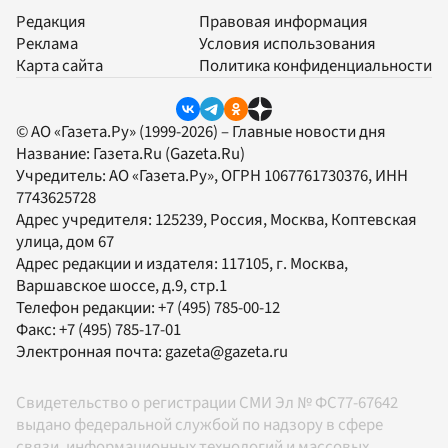
Редакция
Правовая информация
Реклама
Условия использования
Карта сайта
Политика конфиденциальности
© АО «Газета.Ру» (1999-2026) – Главные новости дня
Название:
Газета.Ru
(Gazeta.Ru)
Учредитель:
АО «Газета.Ру»
, ОГРН 1067761730376, ИНН
7743625728
Адрес учредителя: 125239, Россия, Москва, Коптевская
улица, дом 67
Адрес редакции и издателя:
117105
, г.
Москва
,
Варшавское шоссе, д.9, стр.1
Телефон редакции:
+7 (495) 785-00-12
Факс:
+7 (495) 785-17-01
Электронная почта:
gazeta@gazeta.ru
Свидетельство о регистрации СМИ Эл № ФС77-67642
выдано федеральной службой по надзору в сфере
связи, информационных технологий и массовых