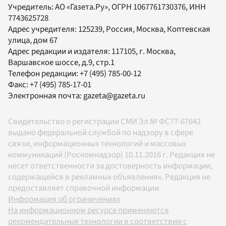
Учредитель:
АО «Газета.Ру»
, ОГРН 1067761730376, ИНН
7743625728
Адрес учредителя: 125239, Россия, Москва, Коптевская
улица, дом 67
Адрес редакции и издателя:
117105
, г.
Москва
,
Варшавское шоссе, д.9, стр.1
Телефон редакции:
+7 (495) 785-00-12
Факс:
+7 (495) 785-17-01
Электронная почта:
gazeta@gazeta.ru
Свидетельство о регистрации СМИ Эл № ФС77-67642
выдано федеральной службой по надзору в сфере
связи, информационных технологий и массовых
коммуникаций (Роскомнадзор) 10.11.2016 г. Редакция не
несет ответственности за достоверность информации,
содержащейся в рекламных объявлениях. Редакция не
предоставляет справочной информации.
Информация об ограничениях
На информационном ресурсе применяются
рекомендательные технологии в соответствии с