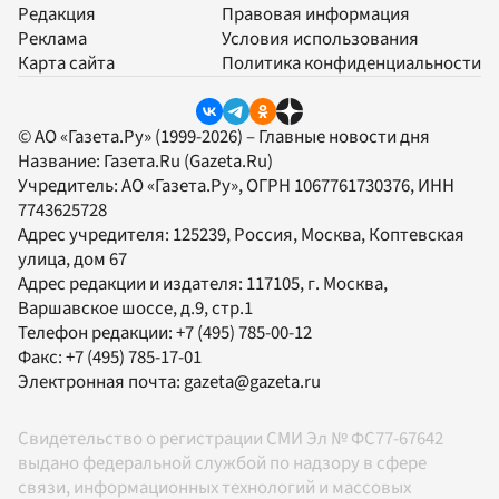
Редакция
Правовая информация
Реклама
Условия использования
Карта сайта
Политика конфиденциальности
© АО «Газета.Ру» (1999-2026) – Главные новости дня
Название:
Газета.Ru
(Gazeta.Ru)
Учредитель:
АО «Газета.Ру»
, ОГРН 1067761730376, ИНН
7743625728
Адрес учредителя: 125239, Россия, Москва, Коптевская
улица, дом 67
Адрес редакции и издателя:
117105
, г.
Москва
,
Варшавское шоссе, д.9, стр.1
Телефон редакции:
+7 (495) 785-00-12
Факс:
+7 (495) 785-17-01
Электронная почта:
gazeta@gazeta.ru
Свидетельство о регистрации СМИ Эл № ФС77-67642
выдано федеральной службой по надзору в сфере
связи, информационных технологий и массовых