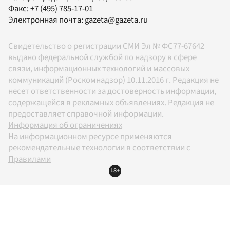
Факс:
+7 (495) 785-17-01
Электронная почта:
gazeta@gazeta.ru
Свидетельство о регистрации СМИ Эл № ФС77-67642
выдано федеральной службой по надзору в сфере
связи, информационных технологий и массовых
коммуникаций (Роскомнадзор) 10.11.2016 г. Редакция не
несет ответственности за достоверность информации,
содержащейся в рекламных объявлениях. Редакция не
предоставляет справочной информации.
Информация об ограничениях
На информационном ресурсе применяются
рекомендательные технологии в соответствии с
Правилами
18+