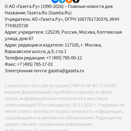
© АО «Газета.Ру» (1999-2026) – Главные новости дня
Название:
Газета.Ru
(Gazeta.Ru)
Учредитель:
АО «Газета.Ру»
, ОГРН 1067761730376, ИНН
7743625728
Адрес учредителя: 125239, Россия, Москва, Коптевская
улица, дом 67
Адрес редакции и издателя:
117105
, г.
Москва
,
Варшавское шоссе, д.9, стр.1
Телефон редакции:
+7 (495) 785-00-12
Факс:
+7 (495) 785-17-01
Электронная почта:
gazeta@gazeta.ru
Свидетельство о регистрации СМИ Эл № ФС77-67642
выдано федеральной службой по надзору в сфере
связи, информационных технологий и массовых
коммуникаций (Роскомнадзор) 10.11.2016 г. Редакция не
несет ответственности за достоверность информации,
содержащейся в рекламных объявлениях. Редакция не
предоставляет справочной информации.
Информация об ограничениях