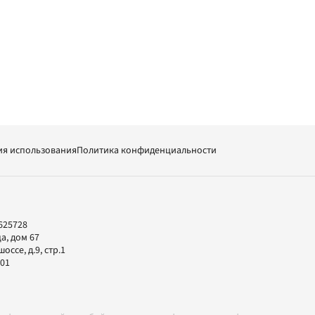
ия использования
Политика конфиденциальности
625728
а, дом 67
ссе, д.9, стр.1
-01