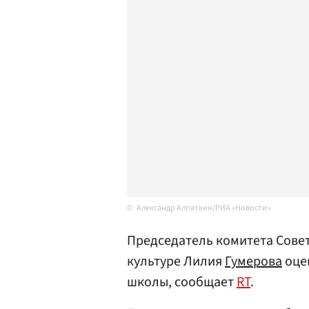
Александр Алпаткин/РИА «Новости»
Председатель комитета Совет
культуре Лилия
Гумерова
оце
школы, сообщает
RT
.