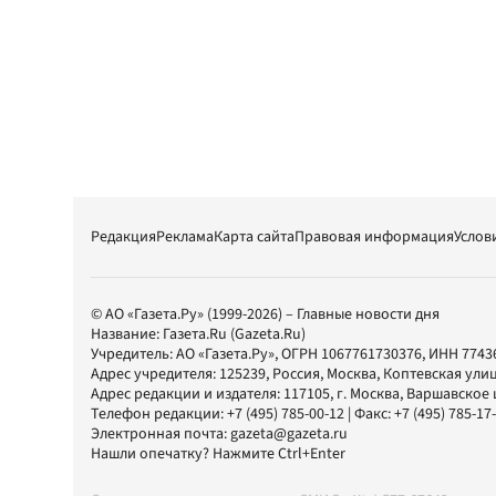
Редакция
Реклама
Карта сайта
Правовая информация
Услов
© АО «Газета.Ру» (1999-2026) – Главные новости дня
Название:
Газета.Ru
(Gazeta.Ru)
Учредитель:
АО «Газета.Ру»
, ОГРН 1067761730376, ИНН 7743
Адрес учредителя: 125239, Россия, Москва, Коптевская улиц
Адрес редакции и издателя:
117105
, г.
Москва
,
Варшавское шо
Телефон редакции:
+7 (495) 785-00-12
| Факс:
+7 (495) 785-17
Электронная почта:
gazeta@gazeta.ru
Нашли опечатку? Нажмите Ctrl+Enter