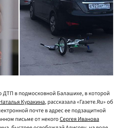
о ДТП в подмосковной Балашихе, в которой
Наталья Куракина
, рассказала «Газете.Ru» об
электронной почте в адрес ее подзащитной
ланном письме от некого
Сергея Иванова
ина, быстрее освобождай Алисову, на воде