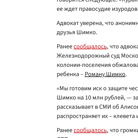
ее ждет правосудие изуродов
Адвокат уверена, что анони
друзья Шимко.
Ранее
сообщалось
, что адво
Железнодорожный суд Москов
колонии-поселения обжаловал
ребенка –
Роману Шимко
.
«Мы готовим иск о защите че
Шимко на 10 млн рублей, — зая
рассказывает в СМИ об Алисов
распространяет их – клевета 
Ранее
сообщалось
, что гром