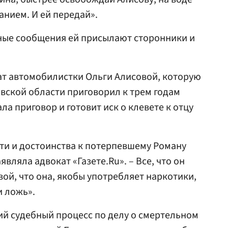
анием. И ей передай».
мные сообщения ей присылают сторонники и
кат автомобилистки Ольги Алисовой, которую
ской области приговорил к трем годам
а приговор и готовит иск о клевете к отцу
сти и достоинства к потерпевшему Роману
вляла адвокат «Газете.Ru». – Все, что он
ой, что она, якобы употребляет наркотики,
и ложь».
кий судебный процесс по делу о смертельном