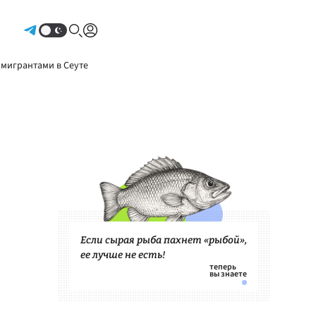
Авторизоваться
 мигрантами в Сеуте
Если сырая рыба пахнет «рыбой»,
ее лучше не есть!