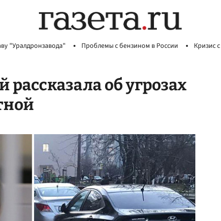
аву "Уралдронзавода"
Проблемы с бензином в России
Кризис с
 рассказала об угрозах
тной