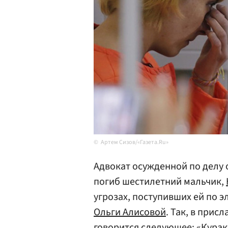
Артем Сизов/«Газета.Ru»
Адвокат осужденной по делу 
погиб шестилетний мальчик,
угрозах, поступивших ей по 
Ольги Алисовой
. Так, в прис
говорится следующее: «Курак