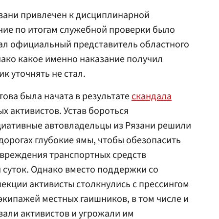
зани привлечен к дисциплинарной
ние по итогам служебной проверки было
азал официальный представитель областного
нако какое именно наказание получил
к уточнять не стал.
ова была начата в результате
скандала
х активистов. Устав бороться
циативные автовладельцы из Рязани решили
дорогах глубокие ямы, чтобы обезопасить
овреждения транспортных средств
 суток. Однако вместо поддержки со
екции активисты столкнулись с прессингом
экипажей местных гаишников, в том числе и
вали активистов и угрожали им