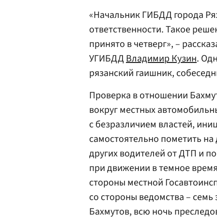
«Начальник ГИБДД города Ря
ответственности. Такое реше
принято в четверг», – расск
УГИБДД
Владимир Кузин
. Од
рязанский гаишник, собеседни
Проверка в отношении Бахмут
вокруг местных автомобильны
с безразличием властей, ини
самостоятельно пометить на 
других водителей от ДТП и п
при движении в темное время
стороны местной Госавтоинсп
со стороны ведомства – семь 
Бахмутов, всю ночь преследо