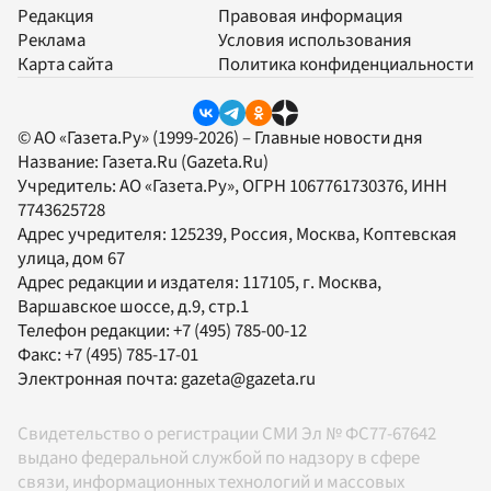
Редакция
Правовая информация
Реклама
Условия использования
Карта сайта
Политика конфиденциальности
© АО «Газета.Ру» (1999-2026) – Главные новости дня
Название:
Газета.Ru
(Gazeta.Ru)
Учредитель:
АО «Газета.Ру»
, ОГРН 1067761730376, ИНН
7743625728
Адрес учредителя: 125239, Россия, Москва, Коптевская
улица, дом 67
Адрес редакции и издателя:
117105
, г.
Москва
,
Варшавское шоссе, д.9, стр.1
Телефон редакции:
+7 (495) 785-00-12
Факс:
+7 (495) 785-17-01
Электронная почта:
gazeta@gazeta.ru
Свидетельство о регистрации СМИ Эл № ФС77-67642
выдано федеральной службой по надзору в сфере
связи, информационных технологий и массовых