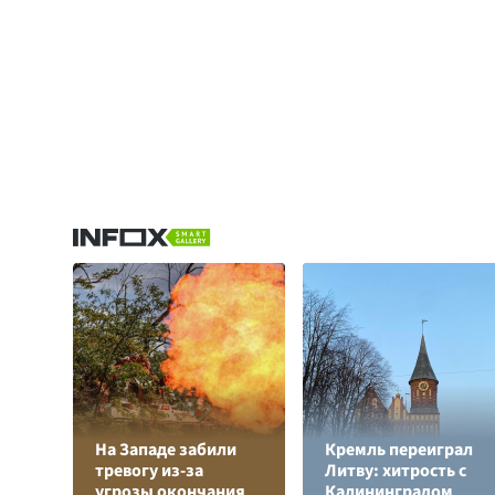
На Западе забили
Кремль переиграл
тревогу из-за
Литву: хитрость с
угрозы окончания
Калининградом