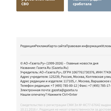
СВО
сработала
Редакция
Реклама
Карта сайта
Правовая информация
Услов
© АО «Газета.Ру» (1999-2026) – Главные новости дня
Название:
Газета.Ru
(Gazeta.Ru)
Учредитель:
АО «Газета.Ру»
, ОГРН 1067761730376, ИНН 7743
Адрес учредителя: 125239, Россия, Москва, Коптевская улиц
Адрес редакции и издателя:
117105
, г.
Москва
,
Варшавское шо
Телефон редакции:
+7 (495) 785-00-12
| Факс:
+7 (495) 785-17
Электронная почта:
gazeta@gazeta.ru
Нашли опечатку? Нажмите Ctrl+Enter
Свидетельство о регистрации СМИ Эл № ФС77-67642 выда
10.11.2016 г. Редакция не несет ответственности за дос