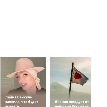
Лайма Вайкуле
заявила, что будет
Япония негодует от
Р
воевать с
действий России на
з