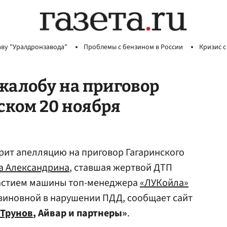
аву "Уралдронзавода"
Проблемы с бензином в России
Кризис с
жалобу на приговор
ском 20 ноября
рит апелляцию на приговор Гагаринского
а Александрина
, ставшая жертвой ДТП
частием машины топ-менеджера
«ЛУКойла»
 виновной в нарушении ПДД, сообщает сайт
Трунов
, Айвар и партнеры»
.