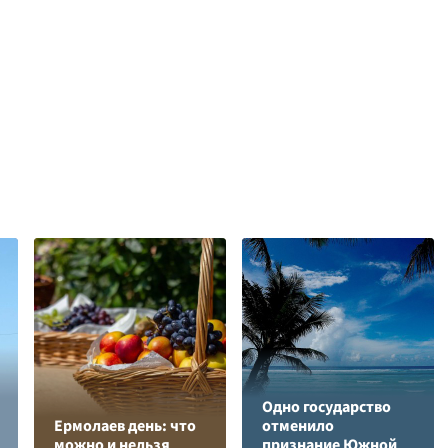
Одно государство
Ермолаев день: что
отменило
можно и нельзя
признание Южной