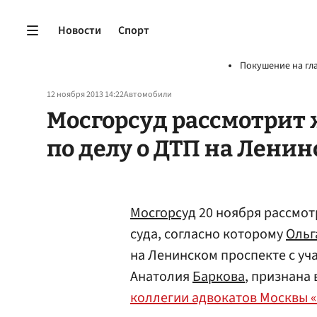
Новости
Спорт
Покушение на гл
12 ноября 2013 14:22
Автомобили
Мосгорсуд рассмотрит 
по делу о ДТП на Ленин
Мосгорсуд
20 ноября рассмот
суда, согласно которому
Ольг
на Ленинском проспекте с у
Анатолия
Баркова
, признана
коллегии адвокатов Москвы «