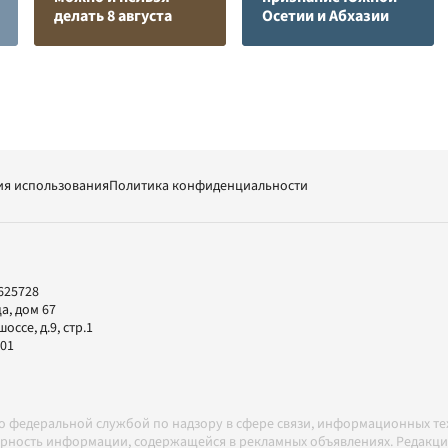
делать 8 августа
Осетии и Абхазии
ия использования
Политика конфиденциальности
625728
а, дом 67
ссе, д.9, стр.1
-01
но федеральной службой по надзору в сфере связи, информационных т
товерность информации, содержащейся в рекламных объявлениях. Редак