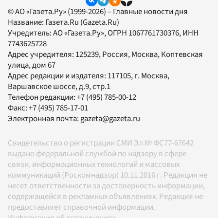
© АО «Газета.Ру» (1999-2026) – Главные новости дня
Название:
Газета.Ru
(Gazeta.Ru)
Учредитель:
АО «Газета.Ру»
, ОГРН 1067761730376, ИНН
7743625728
Адрес учредителя: 125239, Россия, Москва, Коптевская
улица, дом 67
Адрес редакции и издателя:
117105
, г.
Москва
,
Варшавское шоссе, д.9, стр.1
Телефон редакции:
+7 (495) 785-00-12
Факс:
+7 (495) 785-17-01
Электронная почта:
gazeta@gazeta.ru
Свидетельство о регистрации СМИ Эл № ФС77-67642
выдано федеральной службой по надзору в сфере
связи, информационных технологий и массовых
коммуникаций (Роскомнадзор) 10.11.2016 г. Редакция не
несет ответственности за достоверность информации,
содержащейся в рекламных объявлениях. Редакция не
предоставляет справочной информации.