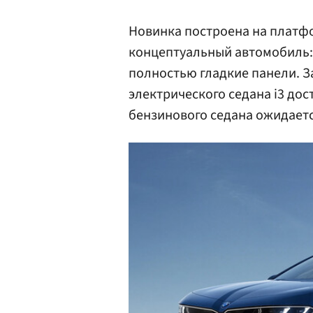
Новинка построена на платфо
концептуальный автомобиль: 
полностью гладкие панели. З
электрического седана i3 дос
бензинового седана ожидаетс