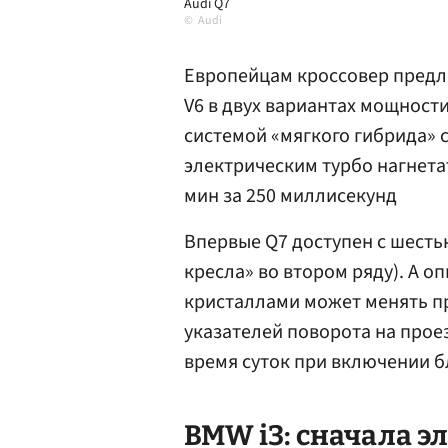
Audi Q7
Audi
Европейцам кроссовер предл
V6 в двух вариантах мощности 
системой «мягкого гибрида» 
электрическим турбо нагнетат
мин за 250 миллисекунд
Впервые Q7 доступен с шест
кресла» во втором ряду). А 
кристаллами может менять п
указателей поворота на прое
время суток при включении б
BMW i3: сначала э