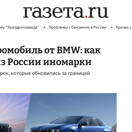
аву "Уралдронзавода"
Проблемы с бензином в России
Кризис с
ромобиль от BMW: как
з России иномарки
арок, которые обновились за границей