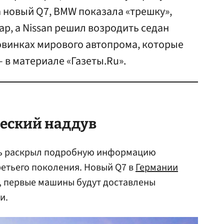
а новый Q7, BMW показала «трешку»,
р, а Nissan решил возродить седан
 новинках мирового автопрома, которые
 в материале «Газеты.Ru».
ческий наддув
ь раскрыл подробную информацию
етьего поколения. Новый Q7 в
Германии
ро, первые машины будут доставлены
и.