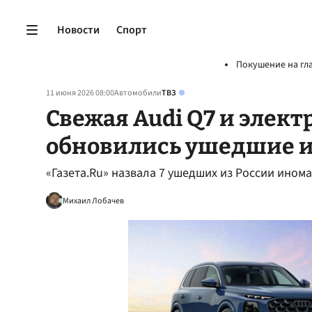
Новости
Спорт
Покушение на гл
11 июня 2026 08:00
Автомобили
ТВЗ
Свежая Audi Q7 и элект
обновились ушедшие и
«Газета.Ru» назвала 7 ушедших из России ином
Михаил Лобачев