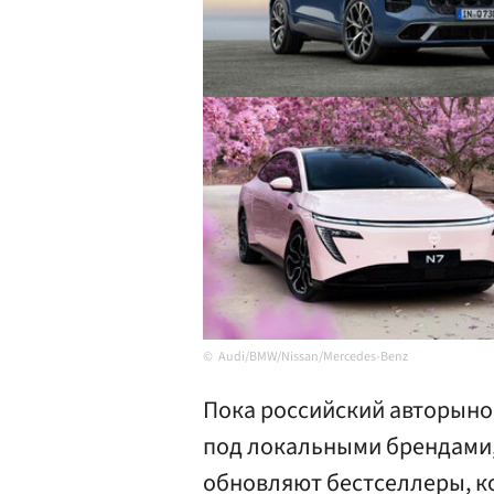
Audi/BMW/Nissan/Mercedes-Benz
Пока российский авторыно
под локальными брендами
обновляют бестселлеры, к